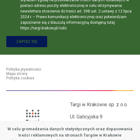
Wyrażam zgodę na przetwarzanie moich danych osobowych w
postaci adresu poczty elektronicznej w celu otrzymywania
newslettera stosownie do treści art. 398 ust. 2 ustawy z 12 lipca
2024 r. – Prawo komunikacji elektronicznej oraz potwierdzam
zapoznanie się z klauzulą informacyjną dostępną tutaj:
https://targi.krakow.pl/rodo
ZAPISZ SIĘ
Polityka prywatności
Mapa strony
polityka prywatności
Polityka cookies
Targi w Krakowie sp. z o.o.
Ul. Galicyjska 9
31-586 Kraków
W celu gromadzenia danych statystycznych oraz dopasowania
treści reklamowych na stronach Targów w Krakowie